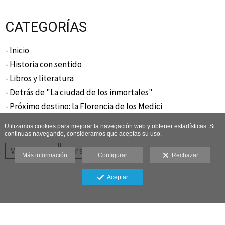
CATEGORÍAS
- Inicio
- Historia con sentido
- Libros y literatura
- Detrás de "La ciudad de los inmortales"
- Próximo destino: la Florencia de los Medici
Utilizamos cookies para mejorar la navegación web y obtener estadísticas. Si
continuas navegando, consideramos que aceptas su uso.
Ver anterior
Ver siguiente
Más información
Configurar
Rechazar
Aceptar